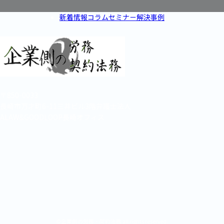
新着情報
コラム
セミナー
解決事例
〒850-0033
長崎市万才町6-11三井ビル3階弁護士法人
ALAW&GOODLOOP長崎オフィス
©︎企業側の労務・契約法務 all rights reserved.