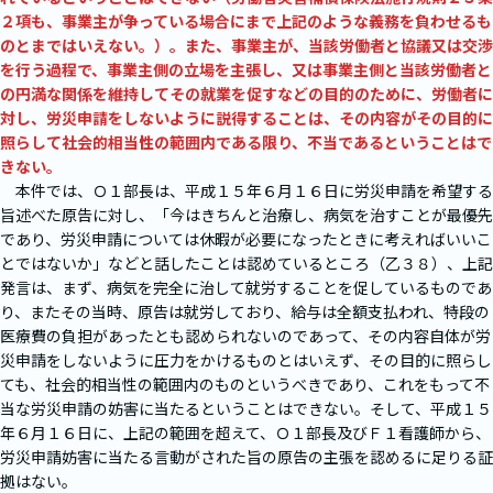
２項も、事業主が争っている場合にまで上記のような義務を負わせるも
のとまではいえない。）。また、事業主が、当該労働者と協議又は交渉
を行う過程で、事業主側の立場を主張し、又は事業主側と当該労働者と
の円満な関係を維持してその就業を促すなどの目的のために、労働者に
対し、労災申請をしないように説得することは、その内容がその目的に
照らして社会的相当性の範囲内である限り、不当であるということはで
きない。
本件では、Ｏ１部長は、平成１５年６月１６日に労災申請を希望する
旨述べた原告に対し、「今はきちんと治療し、病気を治すことが最優先
であり、労災申請については休暇が必要になったときに考えればいいこ
とではないか」などと話したことは認めているところ（乙３８）、上記
発言は、まず、病気を完全に治して就労することを促しているものであ
り、またその当時、原告は就労しており、給与は全額支払われ、特段の
医療費の負担があったとも認められないのであって、その内容自体が労
災申請をしないように圧力をかけるものとはいえず、その目的に照らし
ても、社会的相当性の範囲内のものというべきであり、これをもって不
当な労災申請の妨害に当たるということはできない。そして、平成１５
年６月１６日に、上記の範囲を超えて、Ｏ１部長及びＦ１看護師から、
労災申請妨害に当たる言動がされた旨の原告の主張を認めるに足りる証
拠はない。