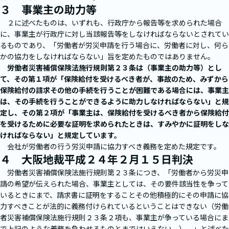
３ 事業主の助力等
２に述べたものは、いずれも、行政庁から報告等を求められた場合
に、事業主が行政庁に対し当該報告等をしなければならないとされてい
るものであり、「労働者が労災申請を行う場合に、労働者に対し、何ら
かの協力をしなければならない」旨を定めたものではありません。
労働者災害補償保険法施行規則第２３条は（事業主の助力等）とし
て、その第１項が「保険給付を受けるべき者が、事故のため、みずから
保険給付の請求その他の手続を行うことが困難である場合には、事業主
は、その手続を行うことができるように助力しなければならない」と規
定し、その第２項が「事業主は、保険給付を受けるべき者から保険給付
を受けるために必要な証明を求められたときは、すみやかに証明をしな
ければならない」と規定しています。
会社が労働者の行う労災申請に協力すべき義務を定めた規定です。
４ 大阪地裁平成２４年２月１５日判決
労働者災害補償保険法施行規則第２３条につき、「労働者から労災申
請の希望が伝えられた場合、事業主としては、その要件該当性を争って
いるときにまで、請求書に証明をすることその他積極的にその申請に協
力すべきことが法的に義務付けられているということはできない（労働
者災害補償保険法施行規則２３条２項も、事業主が争っている場合にま
で上記のような義務を負わせるものとまではいえない。）。」と述べた