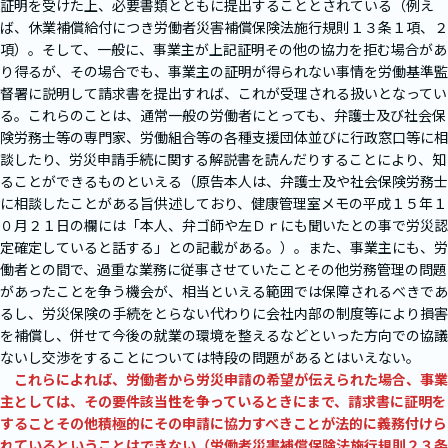
証明を受けた上、必要書類とともに提出することとされている（例え
ば、休業補償給付につき労働者災害補償保険法施行規則１３条１項、２
項）。そして、一般に、事業主が上記証明その他の協力を拒む場合があ
り得るが、その場合でも、事業主の証明が得られない事情を労働基準監
督署に説明して請求書を提出すれば、これが受理される扱いとなってい
る。これらのことは、通常一般の労働者にとっても、弁護士及び社会保
険労務士等の専門家、労働組合等の各種支援団体並びに行政窓口等に相
談したり、労災申請手続に関する解説書を読んだりすることにより、知
ることができるものといえる（原告本人は、弁護士及や社会保険労務士
に相談したことがある旨供述しており、健康管理室メモの平成１５年１
０月２１日の欄には「本人、弁ゴ師や左Ｄｒにも聞いたとの事で労災認
定確定していると話する」との記載がある。）。また、事業主にも、労
働者との間で、過重な業務に従事させていたことその他労務管理の問題
があったことを争う機会が、相当といえる範囲では保障されるべきであ
るし、労災保険の手続をとらない代わりに会社内部の制度等により損害
を補償し、併せて今後の就業の環境を整えるなどといった方向での協議
ないし交渉をすることについては特段の問題があるとはいえない。
これらによれば、労働者から労災申請の希望が伝えられた場合、事業
主としては、その要件該当性を争っているときにまで、請求書に証明を
することその他積極的にその申請に協力すべきことが法的に義務付けら
れているということはできない（労働者災害補償保険法施行規則２３条