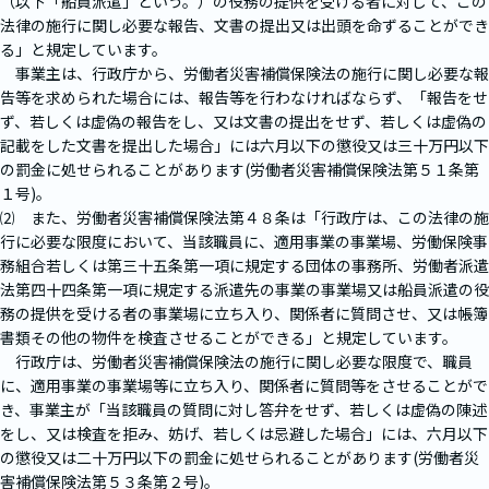
（以下「船員派遣」という。）の役務の提供を受ける者に対して、この
法律の施行に関し必要な報告、文書の提出又は出頭を命ずることができ
る」と規定しています。
事業主は、行政庁から、労働者災害補償保険法の施行に関し必要な報
告等を求められた場合には、報告等を行わなければならず、「報告をせ
ず、若しくは虚偽の報告をし、又は文書の提出をせず、若しくは虚偽の
記載をした文書を提出した場合」には六月以下の懲役又は三十万円以下
の罰金に処せられることがあります(労働者災害補償保険法第５１条第
１号)。
⑵ また、労働者災害補償保険法第４８条は「行政庁は、この法律の施
行に必要な限度において、当該職員に、適用事業の事業場、労働保険事
務組合若しくは第三十五条第一項に規定する団体の事務所、労働者派遣
法第四十四条第一項に規定する派遣先の事業の事業場又は船員派遣の役
務の提供を受ける者の事業場に立ち入り、関係者に質問させ、又は帳簿
書類その他の物件を検査させることができる」と規定しています。
行政庁は、労働者災害補償保険法の施行に関し必要な限度で、職員
に、適用事業の事業場等に立ち入り、関係者に質問等をさせることがで
き、事業主が「当該職員の質問に対し答弁をせず、若しくは虚偽の陳述
をし、又は検査を拒み、妨げ、若しくは忌避した場合」には、六月以下
の懲役又は二十万円以下の罰金に処せられることがあります(労働者災
害補償保険法第５３条第２号)。