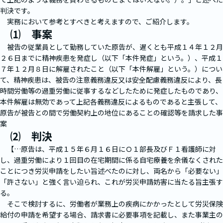
判決です。
実務において参考とすべきと考えますので、ご紹介します。
⑴ 事案
被告の従業員として勤務していた原告が、遅くとも平成１４年１２月
２６日までに精神疾患を発症し（以下「本件発症」という。）、平成１
７年１２月８日に解雇されたこと（以下「本件解雇」という。）につい
て、精神疾患は、被告の注意義務違反又は安全配慮義務違反により、長
時間労働等の過重労働に従事するなどしたために発症したものであり、
本件解雇は無効であって上記各義務違反によるものであると主張して、
原告が被告との間で労働契約上の地位にあることの確認等を請求した事
案
⑵ 判決
【…原告は、平成１５年６月１６日にＯ１部長及びＦ１看護師に対
し、過重労働により１回目の在宅期間に係る自宅療養を余儀なくされた
ことにつき労災申請をしたい旨述べたのに対し、両名から「必要ない」
「許さない」と強く言い迫られ、これが労災申請妨害に当たる旨主張す
る。
そこで検討するに、労働者が業務上の疾病にかかったとして労災保険
給付の申請を希望する場合、請求書に必要事項を記載し、また事業主の