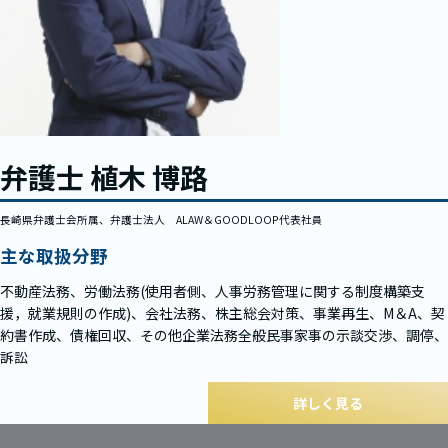
弁護士 植木 博路
長崎県弁護士会所属、弁護士法人 ALAW＆GOODLOOP代表社員
主な取扱分野
不動産法務、労働法務(使用者側、人事労務管理に関する制度構築支
援，就業規則の作成)、会社法務、株主総会対策、事業再生、M＆A、契
約書作成、債権回収、その他企業法務全般民事家事の示談交渉、調停、
訴訟
詳しく見る