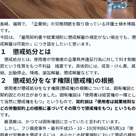
長崎、福岡で、「企業側」の労務問題を取り扱っている弁護士植木博路
です。
今回は、「雇用契約書や就業規則に懲戒解雇の規定がない場合でも、懲
戒解雇は可能か」につき話をしたいと思います。
１ 懲戒処分とは
懲戒処分とは、使用者が労働者の企業秩序違反行為に対して科す制裁
罰という性質をもつ不利益 措置です。具体的には、戒告・けん責、減
給、出勤停止、降格、諭旨解雇、懲戒解雇などです。
２ 懲戒処分をなす権限(懲戒権)の根拠
使用者が懲戒処分をなす権限(懲戒権)の根拠については、固有権説と
契約説との対立がありました。固有権説は「使用者は経営権の一環とし
て当然に懲戒権をもつ」というもので、
契約説は「使用者は就業規則な
どの労働契約上の根拠に基づいてその限りで懲戒権をもつ」というもの
です。
最高裁は、かつては固有権説に立っていたと言われています。
しかし、フジ興産事件・最判平成15・10・10(労判861号5頁)は「使
用者が労働者を懲戒するには、あらかじめ就業規則において懲戒の種別