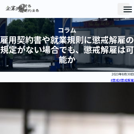
コラム
雇用契約書や就業規則に懲戒解雇の
規定がない場合でも、懲戒解雇は可
能か
2023年8月30日
#懲戒
#懲戒解雇