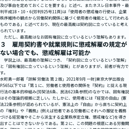
及び事由を定めておくことを要する」と述べ、またネスレ日本事件・最
判平成18・10・6(労判925号11頁)は「使用者の懲戒権の行使は、企業
秩序維持の観点から労働契約関係に基づく使用者の権能として行われる
ものである」と述べており、現在の最高裁は契約説に立っていると考え
られています。
ただし、最高裁はなお固有権説に立っているという理解もあります。
３ 雇用契約書や就業規則に懲戒解雇の規定が
ない場合でも、懲戒解雇は可能か
学説上は、最高裁の理解につき、「契約説に立っているという理解」
と「固有権説に立っているという理解」とがありますが、前者が有力で
す。
水町勇一郎著「詳解 労働法 第２版」2021年9月 一財)東京大学出版会
P.565以下では「第１に、労働者と使用者の関係を『契約』と捉える現
行法の基本的枠組み(労契法6条、民法623条参照)のなかでは、固有権説
はその理論的根拠に乏しい。たしかに、使用者には『経営の自由』(憲
法22条参照)が認められているが、憲法上の『自由』から直ちに契約上
の『権利』や『義務』(例えば他者である労働者にそれへの服従を義務
づける経営権やそこから派生する企業秩序定立権、懲戒権など)を導き
出すことはできないからである。第２に、この問題の根底にある労働関