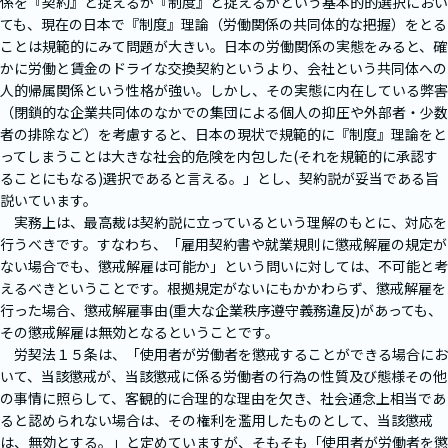
係を『契約』と捉えるか『制度』と捉えるかという基本的的選択におい
ても、現在の日本で『制度』理論（労働関係の共同体的な把握）をとる
ことは規範的にみて問題が大きい。日本の労働関係の実態をみると、確
かに労働と賃金のドライな交換契約というより、会社という共同体への
人的帰属関係という性格が強い。しかし、その実態に内在している弊害
（閉鎖的な企業共同体のなかでの集団による個人の抑圧や外部者・少数
者の排除など）を考慮すると、日本の現状で規範的に『制度』理論をと
ってしまうことは大きな社会的危険を内包した(それを規範的に承認す
ることにもなる)選択であると言える。」とし、契約説が妥当である旨
説いています。
実務上は、最高裁は契約説に立っているという理解のもとに、対応を
行うべきです。すなわち、「雇用契約書や就業規則に懲戒解雇の規定が
ない場合でも、懲戒解雇は可能か」という問いに対しては、不可能と考
えるべきということです。根拠規定がないにもかかわらず、懲戒解雇を
行った場合、懲戒解雇事由(重大な企業秩序遵守義務違反)があっても、
その懲戒解雇は無効となるということです。
労契法１５条は、「使用者が労働者を懲戒することができる場合にお
いて、当該懲戒が、当該懲戒に係る労働者の行為の性質及び態様その他
の事情に照らして、客観的に合理的な理由を欠き、社会通念上相当であ
ると認められない場合は、その権利を濫用したものとして、当該懲戒
は、無効とする。」と定めていますが、そもそも「使用者が労働者を懲