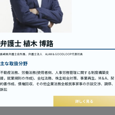
弁護士 植木 博路
長崎県弁護士会所属、弁護士法人 ALAW＆GOODLOOP代表社員
主な取扱分野
不動産法務、労働法務(使用者側、人事労務管理に関する制度構築支
援，就業規則の作成)、会社法務、株主総会対策、事業再生、M＆A、契
約書作成、債権回収、その他企業法務全般民事家事の示談交渉、調停、
訴訟
詳しく見る