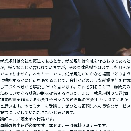
就業規則は会社の憲法であるとか，就業規則は会社を守るものであると
か，様々なことが言われていますが，その具体的機能は必ずしも明らか
ではありません。本セミナーでは，就業規則がいかなる場面でどのよう
に機能するかに焦点をあてることで，会社がどのような就業規則を作成
しておくべきかを解説したいと思います。これを知ることで，顧問先の
ためにいかなる就業規則を提供するべきか，また，就業規則の限界(個
別誓約書を作成する必要性や日々の労務管理の重要性)も見えてくるか
と思います。本セミナーを受講し，ぜひとも顧問先への良質なサービス
提供に活かしていただきたいと思います。
講師は，弁護士植木博路です。
事前のお申込が必要です。本セミナーは有料セミナーです。