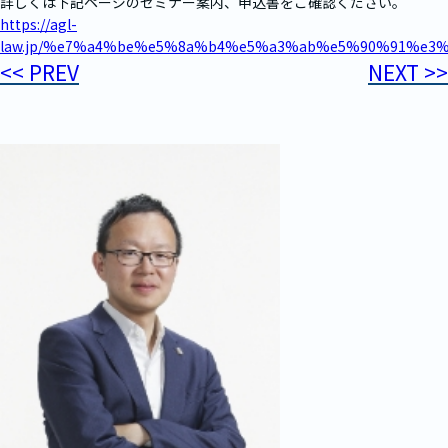
詳しくは下記ページのセミナー案内、申込書をご確認ください。
https://agl-
law.jp/%e7%a4%be%e5%8a%b4%e5%a3%ab%e5%90%91%e
<< PREV
NEXT >>