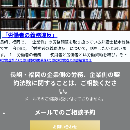
「労働者の義務違反」
長崎，福岡で，「企業側」の労務問題を取り扱っている弁護士植木博路
です。 今回は，「労働者の義務違反」について，話をしたいと思いま
す。 １ 労働者の義務 使用者と労働者とは労働契約を結び，それ
#労働基準法
#労働時間
#労働義務
#労働者
#労働者の損害賠償責任
により…
長崎・福岡の企業側の労務、企業側の契
約法務に関することは、ご相談くださ
い。
メールでのご相談は受け付けておりません。
メールでのご相談予約
お問い合わせ