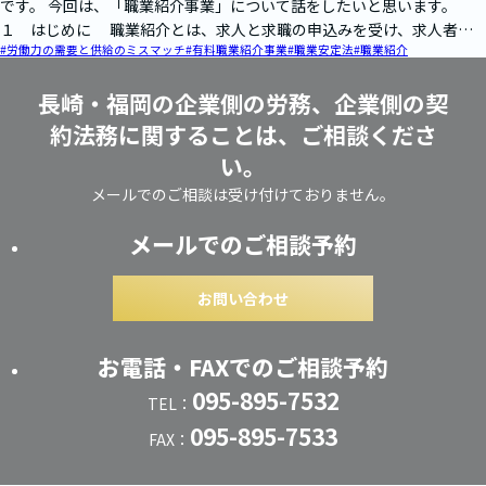
です。 今回は、「職業紹介事業」について話をしたいと思います。
１ はじめに 職業紹介とは、求人と求職の申込みを受け、求人者と
#労働力の需要と供給のミスマッチ
#有料職業紹介事業
#職業安定法
#職業紹介
求職者と…
長崎・福岡の企業側の労務、企業側の契
約法務に関することは、ご相談くださ
い。
メールでのご相談は受け付けておりません。
メールでのご相談予約
お問い合わせ
お電話・FAXでのご相談予約
095-895-7532
TEL：
095-895-7533
FAX：