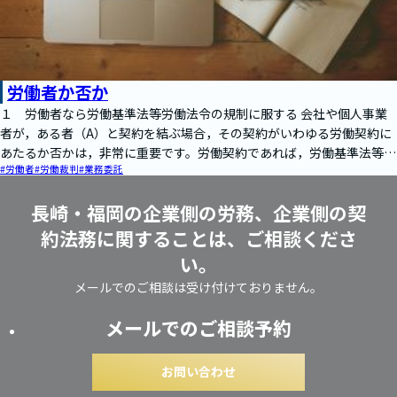
労働者か否か
１ 労働者なら労働基準法等労働法令の規制に服する 会社や個人事業
者が，ある者（A）と契約を結ぶ場合，その契約がいわゆる労働契約に
あたるか否かは，非常に重要です。労働契約であれば，労働基準法等労
#労働者
#労働裁判
#業務委託
働法令の…
長崎・福岡の企業側の労務、企業側の契
約法務に関することは、ご相談くださ
い。
メールでのご相談は受け付けておりません。
メールでのご相談予約
お問い合わせ