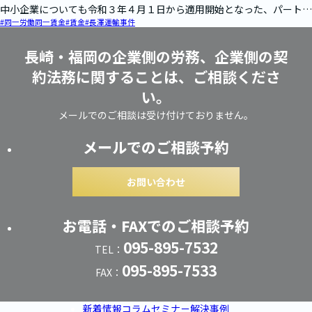
中小企業についても令和３年４月１日から適用開始となった、パートタ
#同一労働同一賃金
#賃金
#長澤運輸事件
イム…
長崎・福岡の企業側の労務、企業側の契
約法務に関することは、ご相談くださ
い。
メールでのご相談は受け付けておりません。
メールでのご相談予約
お問い合わせ
お電話・FAXでのご相談予約
095-895-7532
TEL：
095-895-7533
FAX：
新着情報
コラム
セミナー
解決事例