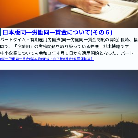
日本版同一労働同一賃金について(その６)
パートタイム・有期雇用労働法(同一労働同一賃金制度の開始) 長崎、福
岡で、「企業側」の労務問題を取り扱っている弁護士植木博路です。
中小企業についても令和３年４月１日から適用開始となった、パートタ
#同一労働同一賃金
#基本給
#正規・非正規
#賃金
#長澤運輸事件
イム…