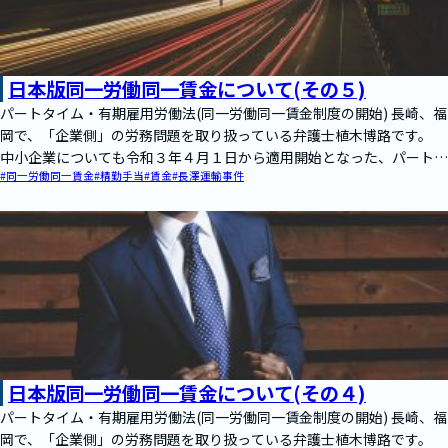
日本版同一労働同一賃金について(その５)
パートタイム・有期雇用労働法(同一労働同一賃金制度の開始) 長崎、福
岡で、「企業側」の労務問題を取り扱っている弁護士植木博路です。
中小企業についても令和３年４月１日から適用開始となった、パートタ
#同一労働同一賃金
#精勤手当
#賃金
#長澤運輸事件
イム…
日本版同一労働同一賃金について(その４)
パートタイム・有期雇用労働法(同一労働同一賃金制度の開始) 長崎、福
岡で、「企業側」の労務問題を取り扱っている弁護士植木博路です。